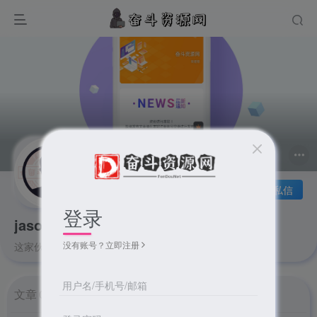
关注
私信
登录
jason9841
没有账号？立即注册
这家伙很懒，什么都没有写...
用户名/手机号/邮箱
文章
0
收藏
0
评论
2
板块
0
帖子
0
粉丝
0